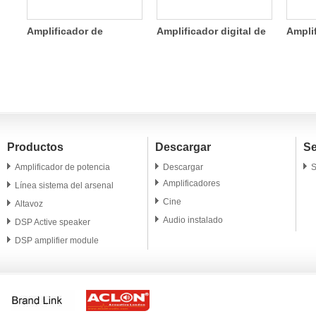
ea
Amplificador de
Amplificador digital de
Ampli
potencia de dos
cuatro canales de
canale
canales SDA 800W
1200W
ligero
Productos
Descargar
Se
Amplificador de potencia
Descargar
S
Amplificadores
Línea sistema del arsenal
Cine
Altavoz
Audio instalado
DSP Active speaker
DSP amplifier module
Altavoz profesional
Microphone
Accesorio