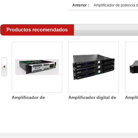
Anterior :
Amplificador de potencia 
Productos recomendados
ficador de
Amplificador digital de
Amplificador de 
cia de dos
cuatro canales de
canales interrupt
les SDA 800W
1200W
ligero de FP