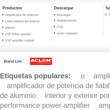
Productos
Descargar
Se
Amplificador de potencia
Descargar
S
Amplificadores
Línea sistema del arsenal
Cine
Altavoz
Audio instalado
DSP Active speaker
DSP amplifier module
Altavoz profesional
Microphone
Accesorio
Etiquetas populares:
o
ampl
amplificador de potencia de fiabi
de aluminio
interior y exterior po
performance power amplifier
amp