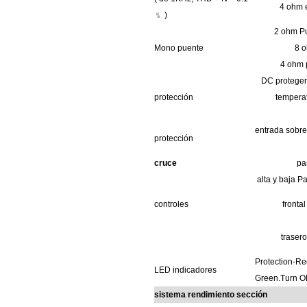
4 ohm
﹪
)
2 ohm
P
Mono
puente
8 
4 ohm
DC
protege
protección
tempera
entrada
sobr
protección
cruce
pa
alta y baja
Pa
controles
fronta
traser
Protection-Re
LED
indicadores
Green.Turn
O
sistema
rendimiento
sección