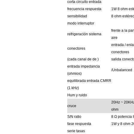
corta
circuito
entrada
frecuencia
respuesta
1W
8 ohm
est
sensibilidad
8 ohm
estére
modo
interruptor
frente a la par
refrigeración
sistema
aire
entrada
/
enla
conectores
conectores
(cada canal de de
)
salida
conect
entrada
impedancia
/Unbalanced
(ohmios)
equilibrada entrada
CMRR
(1 kHz)
Hum
y
ruido
20Hz ~ 20KH
cruce
ohm
S/N
ratio
8 Ω
potencia
fase
respuesta
1W y 8 ohm
2
serie
tasas