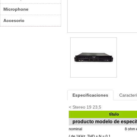
Microphone
Accesorio
Especificaciones
Caracterí
< Stereo 19 23,5
título
producto
modelo de especif
nominal
8 ohm
(
de 1KHz,
THD + N = 0.1