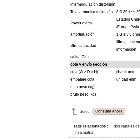
intermodulación
distorsión
Total
armónica
distorsión
8 Ω
20Hz ~ 
Estados Uni
Power
oferta
/Europe
/Asia
amortiguación
1KHz y 8 ohm
filtro
almacen
filtro
capacidad
información
salida
Circuito
cota
y
envío
sección
cota
(W × D × H)
chasis
/mm
embalaje
cota
unidad
/mm
neto
peso
(kg)
bruto
peso
(kg)
Consulta ahora
Select
Tags relacionados :
dos canales de 
línea matriz