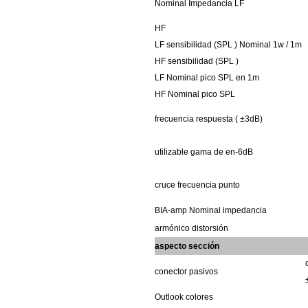
Nominal
Impedancia
LF
HF
LF
sensibilidad
(SPL
)
Nominal 1w / 1m
HF
sensibilidad
(SPL
)
LF
Nominal
pico
SPL
en
1m
HF
Nominal
pico
SPL
frecuencia
respuesta (
±3dB)
utilizable
gama de
en-6dB
cruce
frecuencia
punto
BIA-amp
Nominal
impedancia
armónico
distorsión
aspecto
sección
conector
pasivos
Outlook
colores