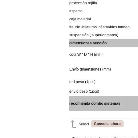
protección
rejilla
aspecto
caja
material
fraude
-hilaturas inflamables
mango
suspensión
(
superior
marco)
dimensiones
sección
cota
W * D * H
(mm)
Envío
dimensiones
(mm)
red
peso
(1pcs)
envío
peso
(1pcs)
recomienda
combo
sistemas:
Consulta ahora
Select