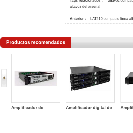
Tags relacionados :
altavoz compac
altavoz del arsenal
Anterior :
LAT210 compacto línea alt
Productos recomendados
ea
Amplificador de
Amplificador digital de
Ampli
potencia de dos
cuatro canales de
canale
canales SDA 800W
1200W
ligero