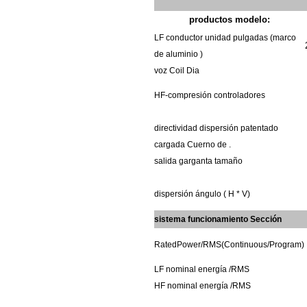
productos
modelo:
LF
conductor
unidad
pulgadas (marco
de aluminio
)
voz
Coil
Dia
HF-compresión
controladores
directividad
dispersión
patentado
cargada
Cuerno de
.
salida
garganta
tamaño
dispersión
ángulo
(
H *
V)
sistema
funcionamiento
Sección
RatedPower/RMS(Continuous/Program)
LF
nominal
energía
/RMS
HF
nominal
energía
/RMS