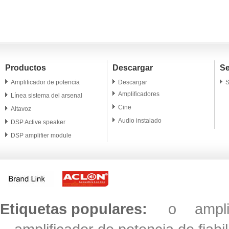
canales SDA 800W
1200W
ligero
Productos
Descargar
Se
Amplificador de potencia
Descargar
S
Amplificadores
Línea sistema del arsenal
Cine
Altavoz
Audio instalado
DSP Active speaker
DSP amplifier module
Altavoz profesional
Microphone
Accesorio
Etiquetas populares:
o
ampl