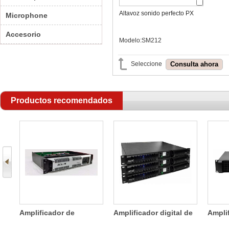
Altavoz sonido perfecto PX
Microphone
Accesorio
Modelo:SM212
Seleccione
Productos recomendados
ea
Amplificador de
Amplificador digital de
Ampli
potencia de dos
cuatro canales de
canale