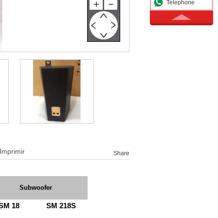
Telephone
Imprimir
Share
Subwoofer
SM
18
SM
218S