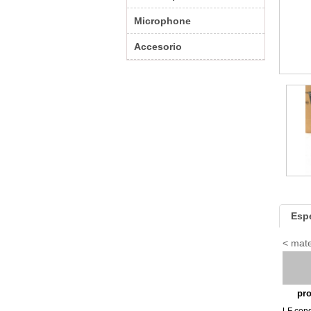
Microphone
Accesorio
Esp
< mate
pr