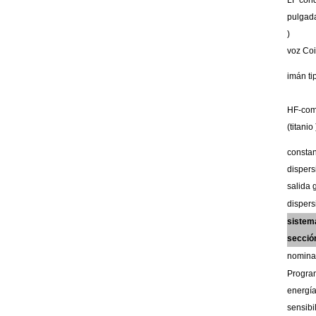
LF
con
pulgad
)
voz
Coi
imán
t
HF-com
(titanio
consta
disper
salida
dispers
siste
secció
nomina
Progr
energí
sensibi