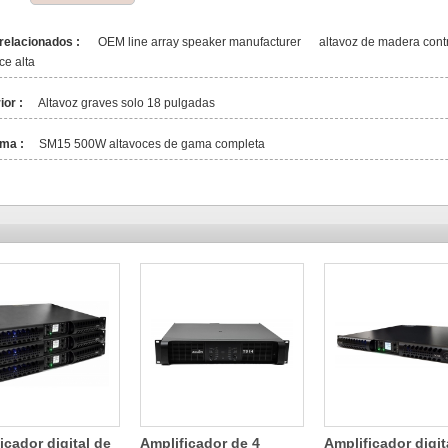
relacionados :
OEM line array speaker manufacturer
altavoz de madera con
ce alta
ior :
Altavoz graves solo 18 pulgadas
ma :
SM15 500W altavoces de gama completa
icador digital de
Amplificador de 4
Amplificador digit