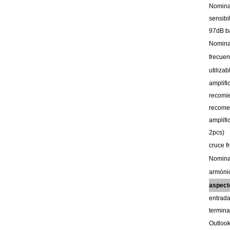
Nomina
sensibi
97dB b
Nomin
frecue
utiliza
amplif
recomi
recome
amplif
2pcs)
cruce
f
Nomin
armóni
aspec
entrad
termina
Outloo