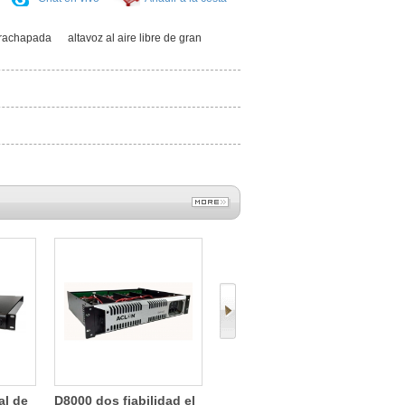
trachapada
altavoz al aire libre de gran
al de
D8000 dos fiabilidad el
VT215 tres vías potente
LA