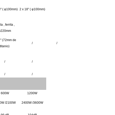
8"
(
φ100mm)
2
x
18"
(
φ100mm)
ita
, ferrita
,
φ220mm
3"
(72mm
de
/
/
titanio)
/
/
/
/
600W
1200W
00W
/2100W
2400W
/3600W