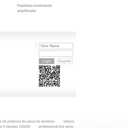
000W
amplificador
línea array altavoz
al
Fiabilidad rendimiento
amplificador
Register
or de potencia de panel de aluminio
interior
de 4 canales 1300W
professional line array