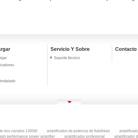
 canales de
canales interruptor
cuatro canales 2
W
ligero de FP
rgar
Servicio Y Sobre
Contacto
rgar
Soporte técnico
icadores
instalado
 de dos canales 1300W
amplificador de potencia de fiabilidad
amplificad
high performance power amplifier
amplificador profesional
amplificador 