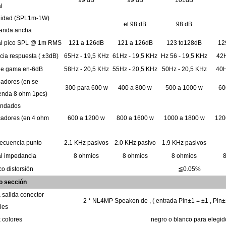
99
dB
99
dB
101dB
l
lidad
(SPL1m-1W)
el 98 dB
98 dB
anda ancha
al
pico
SPL
@
1m
RMS
121
a
126dB
121
a
126dB
123
to128dB
12
ncia
respuesta (
±3dB)
65Hz
-
19,5 KHz
61Hz
-
19,5 KHz
Hz 56
-
19,5 KHz
42
ble
gama
en-6dB
58Hz
-
20,5 KHz
55Hz
-
20,5 KHz
50Hz
-
20,5
KHz
40
icadores
(en
se
300
para
600
w
400
a
800
w
500
a
1000
w
6
enda
8 ohm
1pcs)
ndados
icadores
(en
4 ohm
600
a
1200
w
800
a
1600
w
1000
a
1800
w
12
recuencia
punto
2.1
KHz
pasivos
2.0
KHz
pasivo
1.9
KHz
pasivos
al
impedancia
8
ohmios
8
ohmios
8
ohmios
co
distorsión
≦0.05%
to
sección
a
salida
conector
2
* NL4MP Speakon de
,
(
entrada
Pin±1 = ±1
,
Pin±
les
k
colores
negro
o
blanco
para
elegid