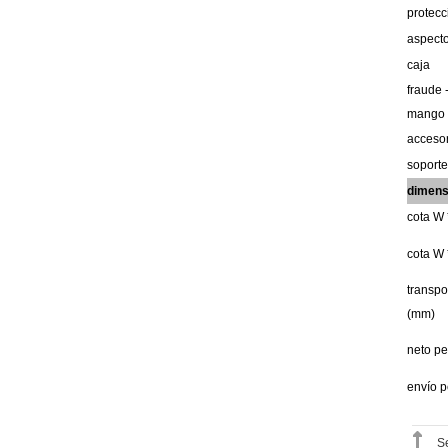
protec
aspect
caja
fraude
mango
acceso
soport
dimen
cota
W 
cota
W 
transpo
(mm)
neto
p
envío
p
S