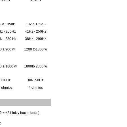
99
dB
104dB
9
a
135dB
132
a
139dB
Hz
-
250Hz
41Hz
-
250Hz
Hz
-
280
Hz
38Hz
-
290Hz
00
a
900
w
1200
to1800
w
00
a
1800
w
1800to
2800
w
120Hz
80-150Hz
8
ohmios
4
ohmios
2 =
±2
Link y hacia fuera
)
o