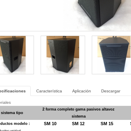
ecificaciones
Característica
Aplicación
Descargar
riales
2
forma
completo
gama
pasivos
altavoz
sistema
tipo
sistema
oductos
modelo :
SM
10
SM
12
SM
15