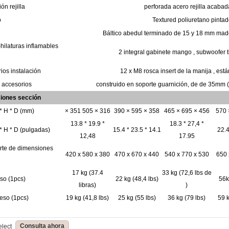
ción
rejilla
perforada
acero
rejilla acabad
o
Textured
poliuretano
pintad
Báltico
abedul
terminado de 15 y 18
mm
mad
-hilaturas inflamables
2
integral
gabinete
mango ,
subwoofer
rios
instalación
12 x
M8
rosca
insert
de la manija ,
está
e
accesorios
construido
en
soporte
guarnición, de
de
35mm (
siones
sección
* H * D
(mm)
× 351 505 × 316
390 × 595 × 358
465 × 695 × 456
570 
13.8 * 19.9 *
18.3 * 27,4 *
* H * D
(pulgadas)
15.4 * 23.5 * 14.1
22.
12,48
17.95
rte
de dimensiones
420
x
580 x
380
470 x 670 x 440
540 x 770 x 530
650 
17
kg
(37.4
33 kg
(72,6 lbs de
eso
(1pcs)
22 kg
(48,4
lbs)
56
libras)
)
eso
(1pcs)
19
kg
(41,8
lbs)
25
kg
(55
lbs)
36
kg
(79
lbs)
59
Consulta ahora
elect