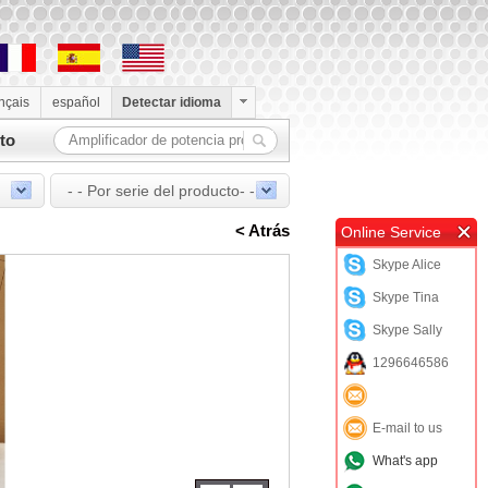
ançais
español
Detectar idioma
to
- - Por serie del producto- -
< Atrás
Online Service
Skype Alice
Skype Tina
Skype Sally
1296646586
E-mail to us
What's app