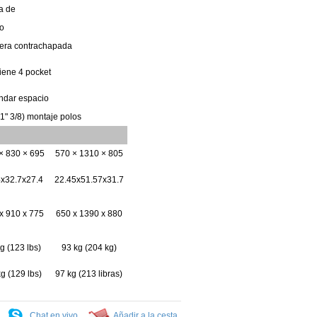
a de
o
era contrachapada
tiene
4
pocket
ndar
espacio
1" 3/8)
montaje
polos
× 830 × 695
570 × 1310 × 805
4x32.7x27.4
22.45x51.57x31.7
x 910 x 775
650
x
1390 x 880
kg
(123
lbs)
93
kg
(204 kg)
kg
(129
lbs)
97
kg
(213 libras)
Chat en vivo
Añadir a la cesta