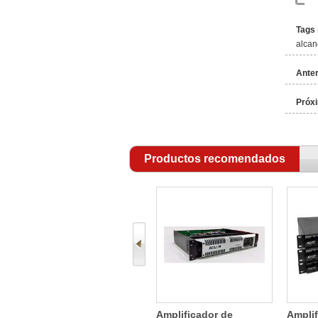
Tags 
alcan
Anter
Próxi
Productos recomendados
ea
LAT208 compacto línea
Amplificador de
Amplif