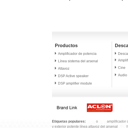
altavoz del arsenal
potencia de dos
cuatro
canales SDA 800W
1200
Productos
Desca
Amplificador de potencia
Desca
Amplif
Línea sistema del arsenal
Cine
Altavoz
Audio 
DSP Active speaker
DSP amplifier module
Altavoz profesional
Microphone
Accesorio
Etiquetas populares:
o
amplificador
y exterior potente línea altavoz del arsenal