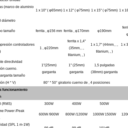
ductor
unidad
as (marco de aluminio
1
x
10"
(
φ65mm)
1
x
12"
(
φ75mm)
1
x
15"
(
φ75mm)
1
x
1
l
diámetro
ferr
ipo
tamaño
ferrita
,
φ156
mm
ferrita
,
φ170mm
φ190mm
ferrita
x
1,4"
presión
controladores
1
x
1,7" (44mm,
,
,
1
x
1
,
φ220mm
(35mm,
,
,
)
titanium,
,
)
titanium,
,
)
nte
directividad
1"(25mm)
1" (25mm)
1,5 pulgadas
sión
cuerno.
garganta
garganta
(38mm) garganta
garganta
tamaño
ión (H
*
V)
80°
*
50°
giratorio cuerno de
,
4
posiciones
ma
funcionamiento
n
l
(RMS)
300W
400W
500W
ame
Power
/Peak
600W
/900W
800W
/1200W
1000W
1500W
12
a
lidad
(SPL
1 m-1W)