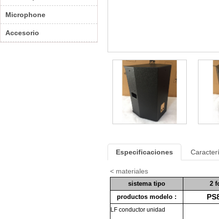
Microphone
Accesorio
Especificaciones
Caracterí
< materiales
sistema
tipo
2
f
productos
modelo :
PS8
LF
conductor
unidad