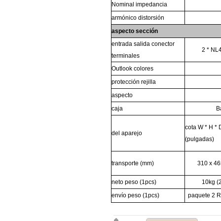
Nominal
impedancia
armónico
distorsión
aspecto
sección
entrada
salida
conector
2
* NL
terminales
Outlook
colores
protección
rejilla
aspecto
caja
B
cota
W * H * 
del aparejo
(pulgadas)
transporte
(mm)
310 x 46
neto
peso
(1pcs)
10kg
(
envío
peso
(1pcs)
paquete
2
R