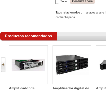
Consulta ahora
Select
Tags relacionados :
altavoz al aire 
contrachapada
Productos recomendados
ea
Amplificador de
Amplificador digital de
Ampli
potencia de dos
cuatro canales de
canale
canales SDA 800W
1200W
ligero