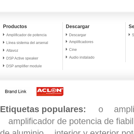
Productos
Descargar
Se
Amplificador de potencia
Descargar
S
Amplificadores
Línea sistema del arsenal
Cine
Altavoz
Audio instalado
DSP Active speaker
DSP amplifier module
Altavoz profesional
Microphone
Accesorio
Etiquetas populares:
o
ampl
amplificador de potencia de fiabi
de aluminio
interior y exterior po