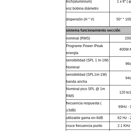
Inch(aluminium)
1
x
8"
(
φ
voz
bobina
diámetro
dispersión (H
*
V)
50°
*
10
sistema
funcionamiento
sección
nominal
(RMS)
20
Programe
Power
/Peak
400W
energía
sensibilidad
(SPL
1 m-1W)
96
Nominal
sensibilidad
(SPL1m-1W)
94
banda ancha
Nominal
pico
SPL
@
1m
120
to
RMS
frecuencia
respuesta (
69Hz
-
±3dB)
utilizable
gama
en-6dB
62 Hz
-
cruce
frecuencia
punto
2.1
KHz