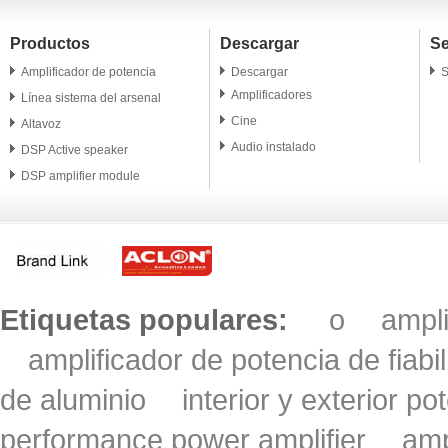
Productos
Descargar
Se
Amplificador de potencia
Descargar
S
Amplificadores
Línea sistema del arsenal
Cine
Altavoz
Audio instalado
DSP Active speaker
DSP amplifier module
Altavoz profesional
Microphone
Accesorio
Etiquetas populares:
o
ampl
amplificador de potencia de fiabi
de aluminio
interior y exterior po
performance power amplifier
amp